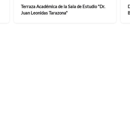
Terraza Académica de la Sala de Estudio "Dr.
D
Juan Leonidas Tarazona"
B
i
i