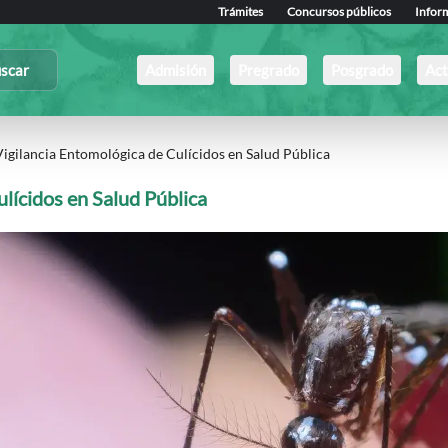
Trámites
Concursos públicos
Infor
scar
Admisión
Pregrado
Posgrado
Act
igilancia Entomológica de Culícidos en Salud Pública
lícidos en Salud Pública