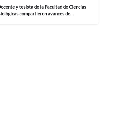
ocente y tesista de la Facultad de Ciencias
iológicas compartieron avances de
nvestigación antártica en seminario
nternacional