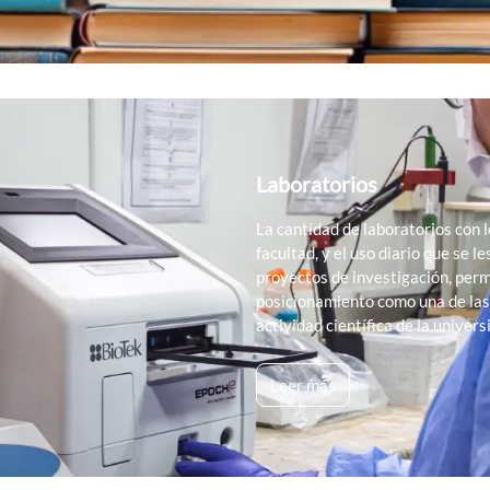
Laboratorios
La cantidad de laboratorios con l
facultad, y el uso diario que se l
proyectos de investigación, perm
posicionamiento como una de las
actividad científica de la univers
Leer más