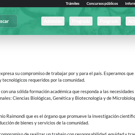
Trámites
Concursos públicos
Infor
scar
Admisión
Pregrado
Posgrado
Act
y expresa su compromiso de trabajar por y para el país. Esperamos qu
y tecnológicos requeridos por la comunidad.
 con una sólida formación académica que responda a las necesidades 
nales: Ciencias Biológicas, Genética y Biotecnología y de Microbiol
nio Raimondi que es el órgano que promueve la investigación científic
ducción de bienes y servicios de la comunidad.
 compromiso de realizar un trabajo con responsabilidad, equidad y t