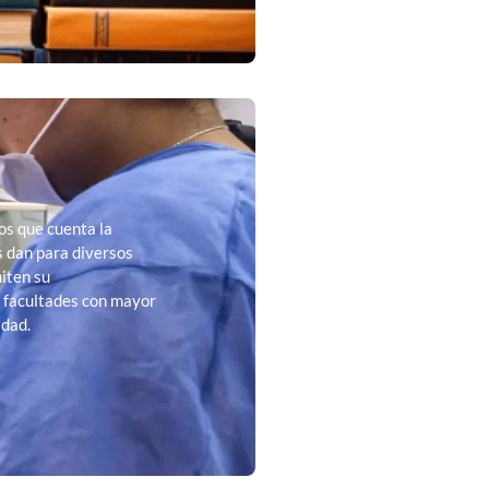
os que cuenta la
es dan para diversos
iten su
 facultades con mayor
idad.