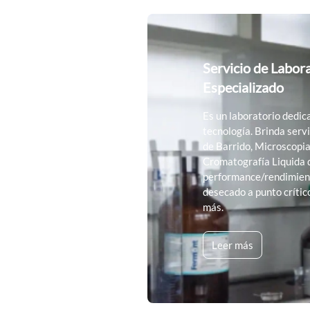
Servicio de Labor
Especializado
Es un laboratorio dedica
tecnología. Brinda serv
de Barrido, Microscopia
Cromatografía Liquida 
performance/rendimiento
desecado a punto crítico
más.
Leer más