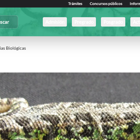
Trámites
Concursos públicos
Infor
scar
Admisión
Pregrado
Posgrado
Act
ias Biológicas