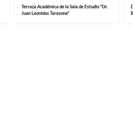
Terraza Académica de la Sala de Estudio "Dr.
D
Juan Leonidas Tarazona"
B
i
i