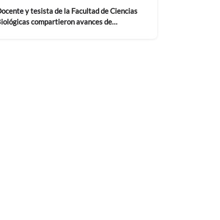
ocente y tesista de la Facultad de Ciencias
iológicas compartieron avances de
nvestigación antártica en seminario
nternacional